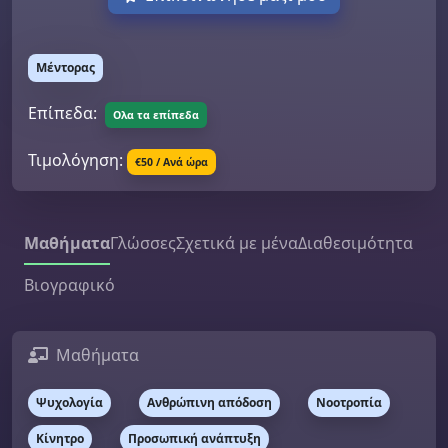
Μέντορας
Επίπεδα:
Ολα τα επίπεδα
Τιμολόγηση:
€50 / Ανά ώρα
Μαθήματα
Γλώσσες
Σχετικά με μένα
Διαθεσιμότητα
Βιογραφικό
Μαθήματα
Ψυχολογία
Ανθρώπινη απόδοση
Νοοτροπία
Κίνητρο
Προσωπική ανάπτυξη