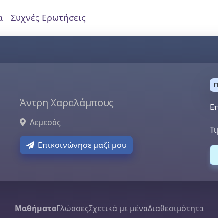
α
Συχνές Ερωτήσεις
Π
Άντρη Χαραλάμπους
Επ
Λεμεσός
Τι
Επικοινώνησε μαζί μου
Μαθήματα
Γλώσσες
Σχετικά με μένα
Διαθεσιμότητα