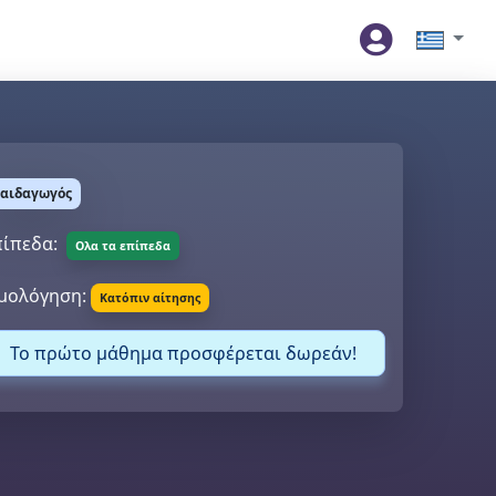
αιδαγωγός
ίπεδα:
Ολα τα επίπεδα
μολόγηση:
Κατόπιν αίτησης
Το πρώτο μάθημα προσφέρεται δωρεάν!