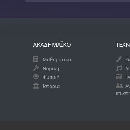
ΑΚΑΔΗΜΑΪΚO
ΤΕΧΝ
Μαθηματικά
Ζ
Νομική
Λ
Φυσική
Φ
Ιστορία
Α
επιστ