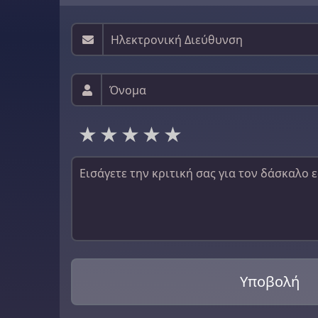
1 star
2 stars
3 stars
4 stars
5 stars
Υποβολή