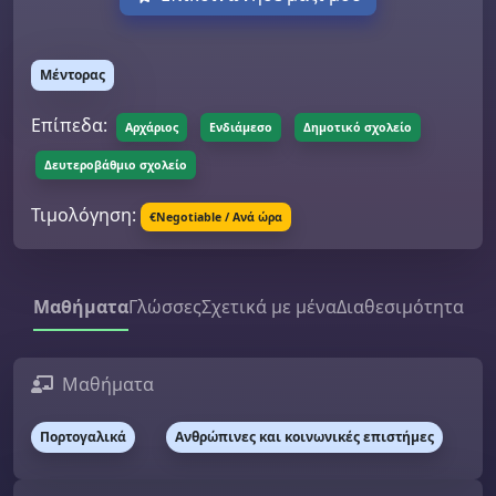
Μέντορας
Επίπεδα:
Αρχάριος
Ενδιάμεσο
Δημοτικό σχολείο
Δευτεροβάθμιο σχολείο
Τιμολόγηση:
€Negotiable / Ανά ώρα
Μαθήματα
Γλώσσες
Σχετικά με μένα
Διαθεσιμότητα
Μαθήματα
Πορτογαλικά
Ανθρώπινες και κοινωνικές επιστήμες